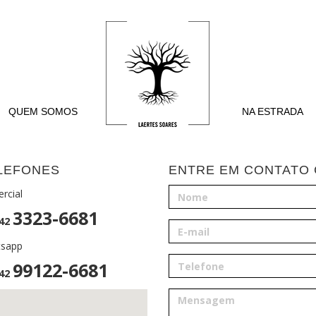
QUEM SOMOS
NA ESTRADA
LEFONES
ENTRE EM CONTATO
rcial
3323-6681
 42
tsapp
99122-6681
 42